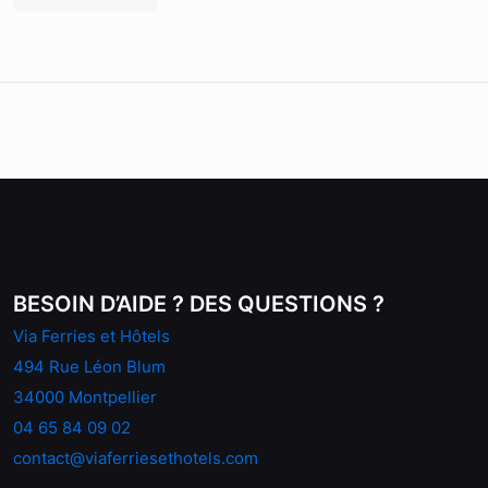
BESOIN D’AIDE ? DES QUESTIONS ?
Via Ferries et Hôtels
494 Rue Léon Blum
34000 Montpellier
04 65 84 09 02
contact@viaferriesethotels.com